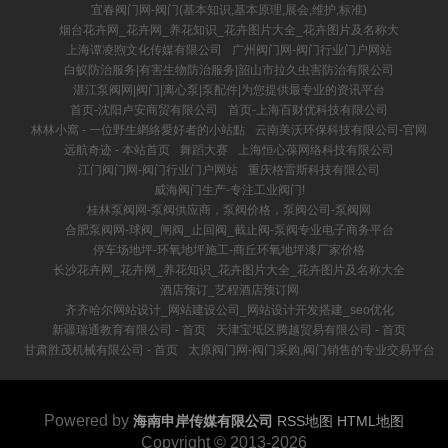
宜春阀门网-阀门(基本知识,基本原理,展会,维护,标准)
烟台花卉网_花卉网_养花知识_花卉图片大全_花卉图片及名称大
上海谭凌煦文化传媒有限公司
广州阀门网-阀门行业门户网站
白蚁防治服务|有害生物防治服务|韶山市拉久虫害防治有限公司
湛江泵阀网|阀门|离心泵|泵配件|为您提供最专业的资讯平台
首页-沈阳卢安商贸有限公司
首页-上海百财优科技有限公司
林林小窩 - 一位野生網絡愛好者的小站點
云南美沃环保科技有限公司-官网
远航奇迹 - 本站首页
舞蹈大赛
上海恒心葆网络科技有限公司
江门阀门网-阀门行业门户网站
重庆格雷斯科技有限公司
威海阀门生产-专注工业阀门!
桂林泵阀网-泵阀供应商，泵阀价格，泵阀公司-泵阀网
合肥泵阀网-球阀_闸阀_止回阀_截止阀-泵阀专业电子商务平台
停车场地坪-环氧地坪施工-商丘环氧地坪漆厂家价格
长沙花卉网_花卉网_养花知识_花卉图片大全_花卉图片及名称大全
酒店预订_艺程酒店预订网
齐齐哈尔网站设计_网站建设公司_网站设计开发搭建_seo优化
新疆瑞通教育有限公司 - 首页
天津宝坻区腾越贸易有限公司 - 首页
甘肃胜茂机械有限公司 - 首页
太原阀门网-阀门采购,阀门销售的专业交易平台
Powered by
海南申岸传媒有限公司
RSS地图
HTML地图
Copyright
© 2013-2026