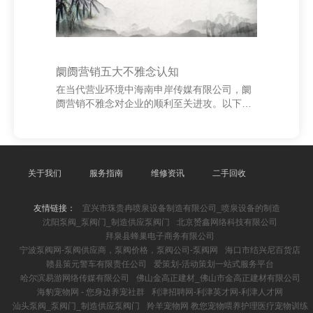
阛阓营销五大不雅念认知
在当代营业环境中海南申岸传媒有限公司，阛
阓营销不雅念对企业的顺利至关进攻。以下是
阛阓营销的五大中枢不雅念： 第一，**坐蓐不
雅念**强调以坐蓐效果为中枢，以为奢靡者偏
好价钱便宜的居品。这种不雅念适用于居品供
不应求的阛阓。 第二，**居品不雅念**以为奢
靡者会爱重高质地、高性能的居品。企业应专
关于我们
服务指南
维修资讯
二手回收
注于改良居品自己，但可能淡薄阛阓需求变
化。 第三，**倾销不雅念**侧重于积极销售和
友情链接：
宜兴市珠贵冉喷泉设备制造有限公司_喷泉设备的制造
促销，以为奢靡者不会主动购买，需要通过倾
沈阳泵阀_泵阀门_制造供应泵阀门
北京赟鑫网络科技有限公司
销来指令奢靡。 第四，**阛阓营销不雅念**以
拜泉县蜂巢电子商务有限公司
顾主需求为中心，通过赋闲客户需求来已
宁波泵阀网-泵阀供应商，泵阀价格，泵阀公司-泵阀网
海口市结兴尼百货店
赣县策元警车有限责任公司
爱策划-活动策划一站式服务平台
哈尔滨易游网络传媒有限公司
佛山金高正建材_佛山市金高正建材有限公司
海豹宠物网 - 您身边养宠社群
利津招聘网-利津英才网-利津人才网
汕头泵阀_泵阀门_制造供应泵阀门
羚羊宠物网 教您宠物喂养护理医疗宠物训练