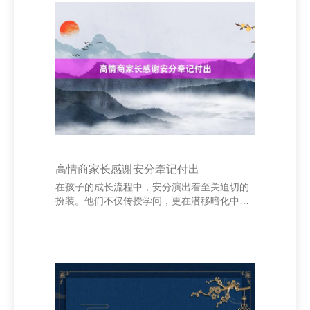
想》借红豆奉求深情；杜甫的《春望》写尽战
乱中的忧国情愫。苏轼的《水调歌头·明月几时
有》表达对亲东说念主的想念与对东说念主生
的活泼；李清照的《如梦令》则描摹了青娥的
无邪与舒坦。 还有白居易的《赋得古原草送
别》，柳宗元的《江雪》，杜牧的《山行》，
王之涣的《登鹳雀
高情商家长感谢安分牵记付出
在孩子的成长流程中，安分演出着至关迫切的
扮装。他们不仅传授学问，更在潜移暗化中影
响着孩子的脾气与价值不雅。手脚家长，咱们
深知，每一位安分的劳苦付出齐值得被看见和
感谢。 忠德宇人才管理咨询(深圳)有限公司 高
情商的家长懂得在合适的技艺抒发谢意之情。
一句忠实的“谢谢”，不仅能让安分感受到被尊
重，也能为孩子缔造精雅的榜样。当孩子看到
父母对安分的感德，他们会愈加清醒尊重他东